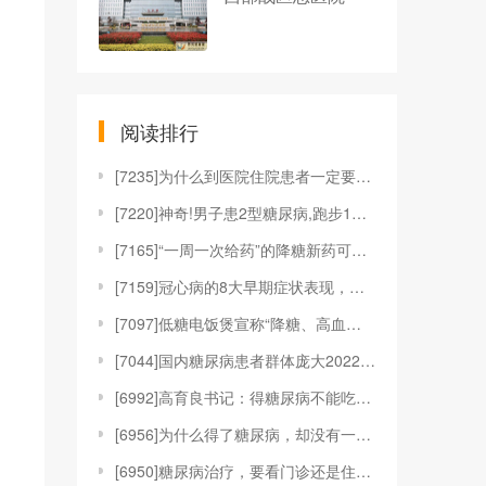
阅读排行
[
7235]为什么到医院住院患者一定要化验尿液？为何
[
7220]神奇!男子患2型糖尿病,跑步1年后,各项
[
7165]“一周一次给药”的降糖新药可医保报销,2
[
7159]冠心病的8大早期症状表现，希望你能早点知
[
7097]低糖电饭煲宣称“降糖、高血糖专用”涉苏泊
[
7044]国内糖尿病患者群体庞大2022年后硫辛酸
[
6992]高育良书记：得糖尿病不能吃糖，能吃木糖醇
[
6956]为什么得了糖尿病，却没有一点症状？这些隐
[
6950]糖尿病治疗，要看门诊还是住院？专家如是说