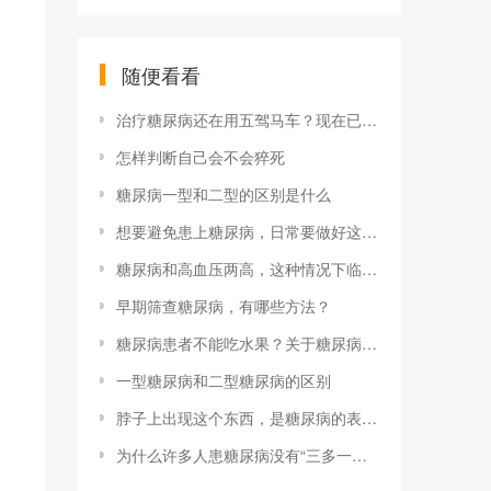
随便看看
治疗糖尿病还在用五驾马车？现在已经有了更好的治疗方法啦
怎样判断自己会不会猝死
糖尿病一型和二型的区别是什么
想要避免患上糖尿病，日常要做好这5件事，或能远离糖尿病困扰
糖尿病和高血压两高，这种情况下临床表现是什么样的？
早期筛查糖尿病，有哪些方法？
糖尿病患者不能吃水果？关于糖尿病，这6个误区要避免
一型糖尿病和二型糖尿病的区别
脖子上出现这个东西，是糖尿病的表现！赶快重视起来
为什么许多人患糖尿病没有“三多一少”症状呢？