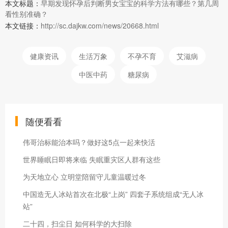
本文标题：
早期发现怀孕后判断男女宝宝的科学方法有哪些？第几周
看性别准确？
本文链接：
http://sc.dajkw.com/news/20668.html
健康资讯
生活万象
不孕不育
艾滋病
中医中药
糖尿病
随便看看
伟哥治标能治本吗？做好这5点一起来快活
世界睡眠日即将来临 失眠重灾区人群有这些
为天地立心 立明堂陪留守儿童温暖过冬
中国造无人冰站首次在北极“上岗” 四套子系统组成“无人冰
站”
二十四，扫尘日 如何科学的大扫除