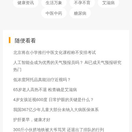
健康资讯
生活万象
不孕不育
艾滋病
中医中药
糖尿病
随便看看
北京将在小学推行中医文化课程称不安排考试
人工智能会成为优秀的天气预报员吗？ AI已成天气预报研究
热门
低浓度阿托品真能治疗近视吗？
65岁老人高热不退 检查确是艾滋病
4岁女孩近视600度 日常护眼的关键是什么？
我国367亿少年儿童大部分未纳入大病医保体系
护肝要早，健康才好
300斤小伙挤地铁被大爷骂哭 还退出了排队的行列