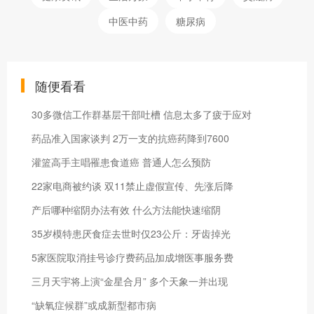
中医中药
糖尿病
随便看看
30多微信工作群基层干部吐槽 信息太多了疲于应对
药品准入国家谈判 2万一支的抗癌药降到7600
灌篮高手主唱罹患食道癌 普通人怎么预防
22家电商被约谈 双11禁止虚假宣传、先涨后降
产后哪种缩阴办法有效 什么方法能快速缩阴
35岁模特患厌食症去世时仅23公斤：牙齿掉光
5家医院取消挂号诊疗费药品加成增医事服务费
三月天宇将上演“金星合月” 多个天象一并出现
“缺氧症候群”或成新型都市病