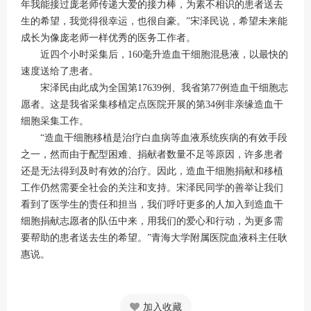
年我能接过庞老师传递大爱的接力棒，为素不相识的患者送去
生的希望，我觉得很幸运，也很自豪。”宋泽民说，希望未来能
成长为像庞老师一样优秀的医务工作者。
近四个小时采集后，160毫升造血干细胞混悬液，以最快的
速度送给了患者。
宋泽民由此成为全国第17639例、我省第77例造血干细胞志
愿者。这是我省采集移植定点医院开展的第34例非亲缘造血干
细胞采集工作。
“造血干细胞移植是治疗白血病等血液系统疾病的有效手段
之一，然而由于配型困难、捐献者数量不足等原因，许多患者
还是无法得到及时有效的治疗。因此，造血干细胞捐献和移植
工作仍然需要全社会的关注和支持。宋泽民同学的善举让我们
看到了医学生的责任和担当，我们呼吁更多的人加入到造血干
细胞捐献志愿者的队伍中来，用我们的爱心和行动，为更多需
要帮助的患者送去生的希望。”青海大学附属医院血液科主任耿
惠说。
加入收藏