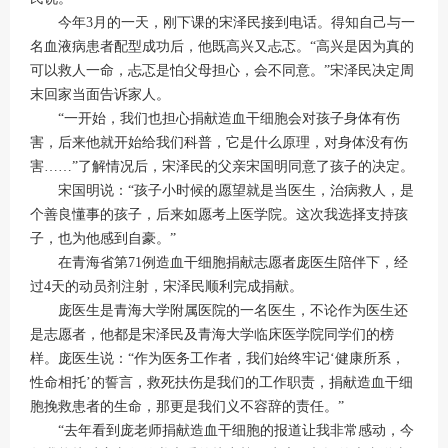
今年3月的一天，刚下课的宋泽民接到电话。得知自己与一
名血液病患者配型成功后，他既高兴又忐忑。“高兴是因为真的
可以救人一命，忐忑是怕父母担心，会不同意。”宋泽民决定周
末回家当面告诉家人。
“一开始，我们也担心捐献造血干细胞会对孩子身体有伤
害，后来他就开始给我们科普，它是什么原理，对身体没有伤
害……”了解情况后，宋泽民的父亲宋国明同意了孩子的决定。
宋国明说：“孩子小时候的愿望就是当医生，治病救人，是
个善良懂事的孩子，后来如愿考上医学院。这次我选择支持孩
子，也为他感到自豪。”
在青海省第71例造血干细胞捐献志愿者庞医生陪伴下，经
过4天的动员剂注射，宋泽民顺利完成捐献。
庞医生是青海大学附属医院的一名医生，不论作为医生还
是志愿者，他都是宋泽民及青海大学临床医学院同学们的榜
样。庞医生说：“作为医务工作者，我们始终牢记‘健康所系，
性命相托’的誓言，救死扶伤是我们的工作职责，捐献造血干细
胞挽救患者的生命，那更是我们义不容辞的责任。”
“去年看到庞老师捐献造血干细胞的报道让我非常感动，今