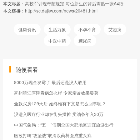
本文标题：
高校军训现奇葩规定 每位新生的背后需贴一张A4纸
本文链接：
http://sc.dajkw.com/news/20481.html
健康资讯
生活万象
不孕不育
艾滋病
中医中药
糖尿病
随便看看
8000万现金发霉了 最后还是没人敢用
亳州皖江医院看病怎么样 专家亲诊效果显著
全款买房129天后 始终难有下文是怎么回事呢？
没进入医疗行业却在街头摆摊 卖油条年入30万
中国气象局：“五一”假期全国大部地区适宜旅游出行
医改打响“攻坚战”取消以药补医成重头戏