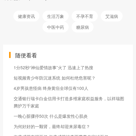
健康资讯
生活万象
不孕不育
艾滋病
中医中药
糖尿病
随便看看
1分52秒“神仙爱情故事”火了 迅速上了热搜
短视频青少年防沉迷系统 如何杜绝危害呢？
4岁男孩患怪病 终身黄疸全球仅有100人
交通银行瑞卡白金信用卡打造多维家庭权益服务，以祥瑞图
腾护万千家庭
一晚心脏骤停50次 什么是爆发性心肌炎
为何好好的一颗肾，最终却迎来尿毒症？