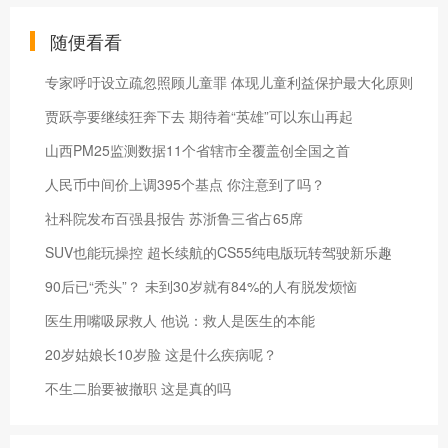
随便看看
专家呼吁设立疏忽照顾儿童罪 体现儿童利益保护最大化原则
贾跃亭要继续狂奔下去 期待着“英雄”可以东山再起
山西PM25监测数据11个省辖市全覆盖创全国之首
人民币中间价上调395个基点 你注意到了吗？
社科院发布百强县报告 苏浙鲁三省占65席
SUV也能玩操控 超长续航的CS55纯电版玩转驾驶新乐趣
90后已“秃头”？ 未到30岁就有84%的人有脱发烦恼
医生用嘴吸尿救人 他说：救人是医生的本能
20岁姑娘长10岁脸 这是什么疾病呢？
不生二胎要被撤职 这是真的吗