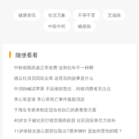
健康资讯
生活万象
不孕不育
艾滋病
中医中药
糖尿病
随便看看
中秋假期高速正常收费 这和往年不一样啊
德云社演员回应众筹 这背后的故事是什么
中消协喊话苹果 不应推卸责任，转移消费者关注点
李心草是谁 李心草死亡事件最新消息
于海生专家来制定适合你自己的鼻整形方案
40岁女子被社区打错宫颈癌疫苗 社区回应将尽力弥补
11岁体校女孩心脏部位取出7厘米钢针 是如何受伤的呢？