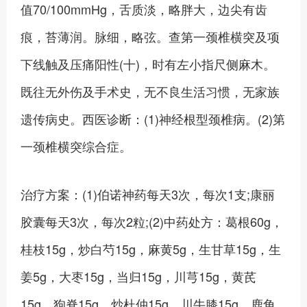
值70/100mmHg，舌质淡，略胖大，边尖有齿
痕，苔薄润。脉细，略弦。查第一颈椎横突及项
下线触及压痛阳性(十)，时有左小指尺侧麻木。
既往无外伤及手术史，无不良生活习惯，无家族
遗传病史。西医诊断：(1)神经根型颈椎病。(2)第
一颈椎横突综合症。
治疗方案：(1)伯诺神药每天3次，每次1支;康丽
胶囊每天3次，每次2粒;(2)中药处方：葛根60g，
桂枝15g，炒白芍15g，麻黄5g，生甘草15g，生
姜5g，大枣15g，当归15g，川芎15g，黄芪
15g，狗脊15g，炒杜仲15g，川牛膝15g，鹿角