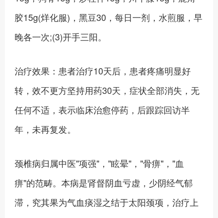
胶15g(烊化服)，黑豆30，每日一剂，水煎服，早
晚各一次;(3)开手三阳。
治疗效果：患者治疗10天后，患者疼痛明显好
转，效不更方坚持用药30天，症状全部消失，无
任何不适，表示临床治愈停药，后跟踪回访半
年，未再复发。
颈椎病归属中医"项强"，"眩晕"，"骨痹"，"血
痹"的范畴。本病是肾督阴血亏虚，少阴经气郁
滞，究其果为气血痰湿之结于太阳颈项，治疗上