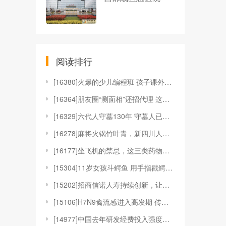
阅读排行
[
16380]火爆的少儿编程班 孩子课外培训课程表里
[
16364]朋友圈“测面相”还招代理 这安全可靠
[
16329]六代人守墓130年 守墓人已经传了6
[
16278]麻将火锅竹叶青，新四川人过年三大件
[
16177]坐飞机的禁忌，这三类药物千万不能吃！
[
15304]11岁女孩斗鳄鱼 用手指戳鳄鱼眼睛解救朋
[
15202]招商信诺人寿持续创新，让保险不止于保障
[
15106]H7N9禽流感进入高发期 传播渠道、预防
[
14977]中国去年研发经费投入强度创新高 东部地