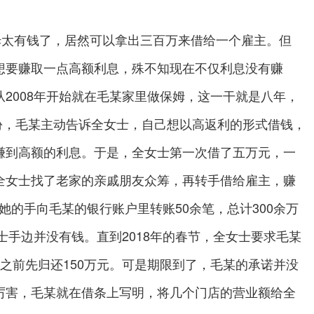
姆太有钱了，居然可以拿出三百万来借给一个雇主。但
想要赚取一点高额利息，殊不知现在不仅利息没有赚
2008年开始就在毛某家里做保姆，这一干就是八年，
月份，毛某主动告诉全女士，自己想以高返利的形式借钱，
赚到高额的利息。于是，全女士第一次借了五万元，一
全女士找了老家的亲戚朋友众筹，再转手借给雇主，赚
经她的手向毛某的银行账户里转账50余笔，总计300余万
士手边并没有钱。直到2018年的春节，全女士要求毛某
之前先归还150万元。可是期限到了，毛某的承诺并没
厉害，毛某就在借条上写明，将几个门店的营业额给全