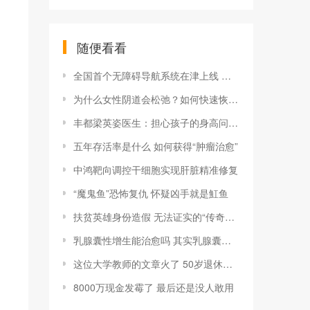
随便看看
全国首个无障碍导航系统在津上线 创造无障碍环境
为什么女性阴道会松弛？如何快速恢复紧致阴道【图】
丰都梁英姿医生：担心孩子的身高问题？
五年存活率是什么 如何获得“肿瘤治愈”
中鸿靶向调控干细胞实现肝脏精准修复
“魔鬼鱼”恐怖复仇 怀疑凶手就是魟鱼
扶贫英雄身份造假 无法证实的“传奇经历”
乳腺囊性增生能治愈吗 其实乳腺囊性增生并不可怕
这位大学教师的文章火了 50岁退休是一种社会资源浪费吗
8000万现金发霉了 最后还是没人敢用