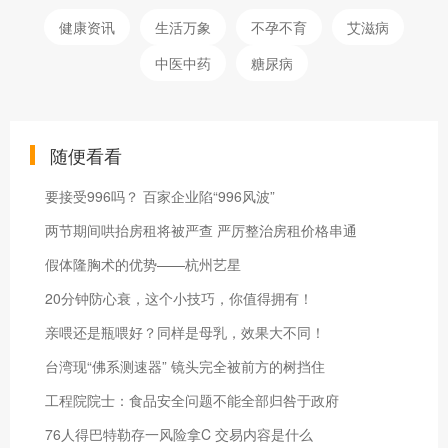
健康资讯
生活万象
不孕不育
艾滋病
中医中药
糖尿病
随便看看
要接受996吗？ 百家企业陷“996风波”
两节期间哄抬房租将被严查 严厉整治房租价格串通
假体隆胸术的优势——杭州艺星
20分钟防心衰，这个小技巧，你值得拥有！
亲喂还是瓶喂好？同样是母乳，效果大不同！
台湾现“佛系测速器” 镜头完全被前方的树挡住
工程院院士：食品安全问题不能全部归咎于政府
76人得巴特勒存一风险拿C 交易内容是什么