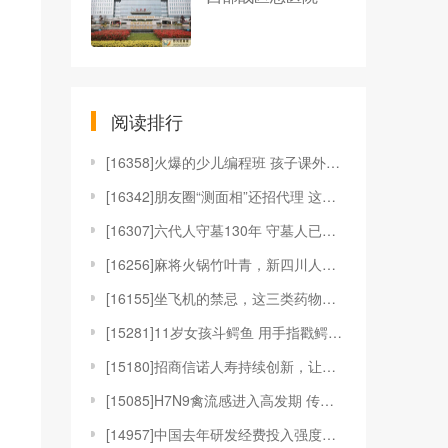
阅读排行
[
16358]火爆的少儿编程班 孩子课外培训课程表里
[
16342]朋友圈“测面相”还招代理 这安全可靠
[
16307]六代人守墓130年 守墓人已经传了6
[
16256]麻将火锅竹叶青，新四川人过年三大件
[
16155]坐飞机的禁忌，这三类药物千万不能吃！
[
15281]11岁女孩斗鳄鱼 用手指戳鳄鱼眼睛解救朋
[
15180]招商信诺人寿持续创新，让保险不止于保障
[
15085]H7N9禽流感进入高发期 传播渠道、预防
[
14957]中国去年研发经费投入强度创新高 东部地