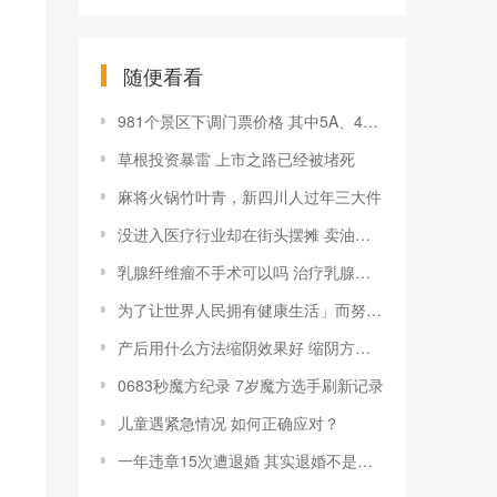
随便看看
981个景区下调门票价格 其中5A、4A级景区占比超过7成
草根投资暴雷 上市之路已经被堵死
麻将火锅竹叶青，新四川人过年三大件
没进入医疗行业却在街头摆摊 卖油条年入30万
乳腺纤维瘤不手术可以吗 治疗乳腺纤维瘤的偏方
为了让世界人民拥有健康生活」而努力的韩国人气明星品牌 HLSCIENCE
产后用什么方法缩阴效果好 缩阴方法该如何选择
0683秒魔方纪录 7岁魔方选手刷新记录
儿童遇紧急情况 如何正确应对？
一年违章15次遭退婚 其实退婚不是目的