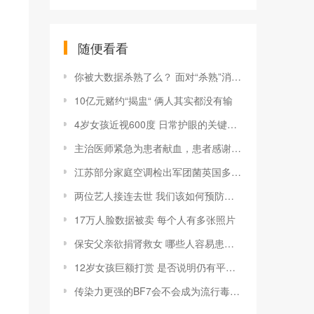
随便看看
你被大数据杀熟了么？ 面对“杀熟”消费者如何“自保”
10亿元赌约“揭盅“ 俩人其实都没有输
4岁女孩近视600度 日常护眼的关键是什么？
主治医师紧急为患者献血，患者感谢信为医护人员点赞
江苏部分家庭空调检出军团菌英国多人染军团病
两位艺人接连去世 我们该如何预防肝癌的发生呢？
17万人脸数据被卖 每个人有多张照片
保安父亲欲捐肾救女 哪些人容易患肾衰竭
12岁女孩巨额打赏 是否说明仍有平台未按要求做好整改
传染力更强的BF7会不会成为流行毒株？