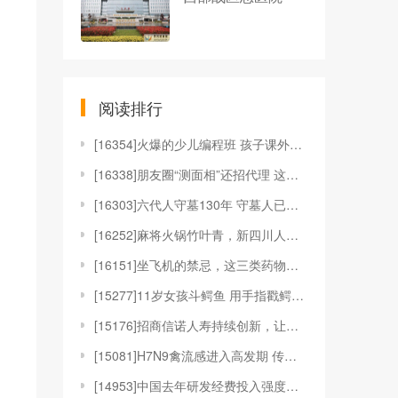
阅读排行
[
16354]火爆的少儿编程班 孩子课外培训课程表里
[
16338]朋友圈“测面相”还招代理 这安全可靠
[
16303]六代人守墓130年 守墓人已经传了6
[
16252]麻将火锅竹叶青，新四川人过年三大件
[
16151]坐飞机的禁忌，这三类药物千万不能吃！
[
15277]11岁女孩斗鳄鱼 用手指戳鳄鱼眼睛解救朋
[
15176]招商信诺人寿持续创新，让保险不止于保障
[
15081]H7N9禽流感进入高发期 传播渠道、预防
[
14953]中国去年研发经费投入强度创新高 东部地