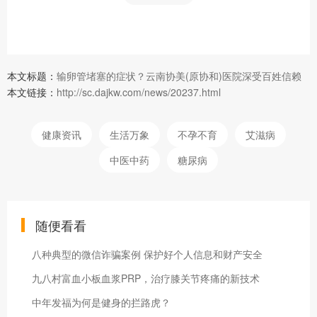
本文标题：
输卵管堵塞的症状？云南协美(原协和)医院深受百姓信赖
本文链接：
http://sc.dajkw.com/news/20237.html
健康资讯
生活万象
不孕不育
艾滋病
中医中药
糖尿病
随便看看
八种典型的微信诈骗案例 保护好个人信息和财产安全
九八村富血小板血浆PRP，治疗膝关节疼痛的新技术
中年发福为何是健身的拦路虎？