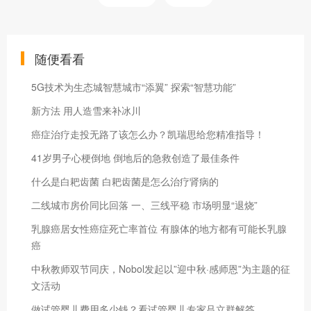
随便看看
5G技术为生态城智慧城市“添翼” 探索“智慧功能”
新方法 用人造雪来补冰川
癌症治疗走投无路了该怎么办？凯瑞思给您精准指导！
41岁男子心梗倒地 倒地后的急救创造了最佳条件
什么是白耙齿菌 白耙齿菌是怎么治疗肾病的
二线城市房价同比回落 一、三线平稳 市场明显“退烧”
乳腺癌居女性癌症死亡率首位 有腺体的地方都有可能长乳腺
癌
中秋教师双节同庆，Nobol发起以”迎中秋·感师恩”为主题的征
文活动
做试管婴儿费用多少钱？看试管婴儿专家吕立群解答