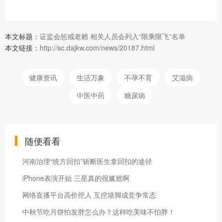
本文标题：
证监会惩戒老赖 相关人员会列入“限乘限飞”名单
本文链接：
http://sc.dajkw.com/news/20187.html
健康资讯
生活万象
不孕不育
艾滋病
中医中药
糖尿病
随便看看
河南治理“统方回扣”斩断医生拿回扣的途径
iPhone表演开始 三星真的很尴尬啊
网络直播平台高价挖人 互挖墙脚成竞争常态
中秋节吃月饼怕发胖怎么办？这样吃美味不怕胖！