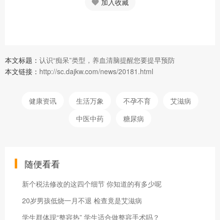
加入收藏
本文标题：
认识“痴呆”类型，养血清脑提醒您要提早预防
本文链接：
http://sc.dajkw.com/news/20181.html
健康资讯
生活万象
不孕不育
艾滋病
中医中药
糖尿病
随便看看
新个税法修改的这四个细节 你知道的有多少呢
20岁男孩低烧一月不退 检查竟是艾滋病
学生群体现“整容热” 学生适合做整容手术吗？