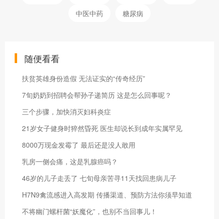
中医中药
糖尿病
随便看看
扶贫英雄身份造假 无法证实的“传奇经历”
7旬奶奶到招聘会帮孙子递简历 这是怎么回事呢？
三个步骤，加快消灭妇科炎症
21岁女子健身时猝然昏死 医生却说长到成年实属罕见
8000万现金发霉了 最后还是没人敢用
乳房一侧会痛，这是乳腺癌吗？
46岁的儿子走丢了 七旬母亲苦寻11天找回患病儿子
H7N9禽流感进入高发期 传播渠道、预防方法你须早知道
不将幽门螺杆菌“妖魔化”，也别不当回事儿！